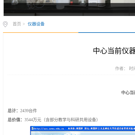
首页
>
仪器设备
中心当前仪
作者： 时间
中心当
总计：
2439台件
总价值：
3544万元（含部分教学与科研共用设备）