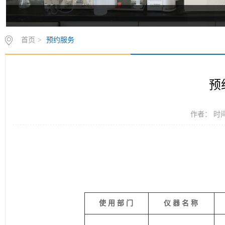
首页
>
预约服务
预
作者： 时间：
使
用
部
门
仪
器
名
称