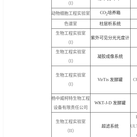
（
I
）
CO
培养箱
动物细胞工程实验室
2
色谱室
柱层析系统
生物工程实验室
紫外可见分光光度计
（
I
）
生物工程实验室
凝胶成像系统
（
I
）
生物工程实验室
VirTis
发酵罐
C
（
I
）
杨中威柯特生物工程
WKT-J-D
发酵罐
设备有限责任公司
生物工程实验室
超滤系统
UL
（
II
）